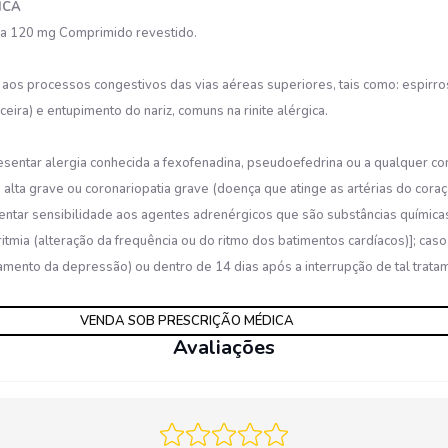
ICA
ina 120 mg Comprimido revestido.
aos processos congestivos das vias aéreas superiores, tais como: espirros
ira) e entupimento do nariz, comuns na rinite alérgica.
entar alergia conhecida a fexofenadina, pseudoefedrina ou a qualquer c
alta grave ou coronariopatia grave (doença que atinge as artérias do coraç
esentar sensibilidade aos agentes adrenérgicos que são substâncias quími
rritmia (alteração da frequência ou do ritmo dos batimentos cardíacos)]; ca
mento da depressão) ou dentro de 14 dias após a interrupção de tal trata
VENDA SOB PRESCRIÇÃO MÉDICA
Avaliações