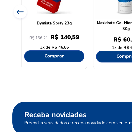
120ml
Maxidrate Gel Hidr
Dymista Spray 23g
30g
R$
140
,
59
R$
156
,
21
R$
60
,
3
R$
46
,
86
1
R$
Comprar
Compr
Receba novidades
Preencha seus dados e receba novidades em seu e-ma