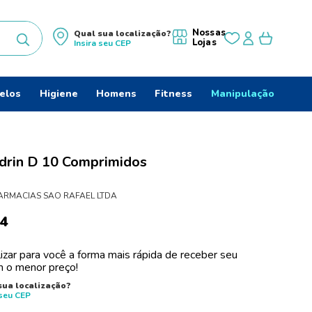
Nossas
Qual sua localização?
Lojas
Insira seu
CEP
uscados
elos
Higiene
Homens
Fitness
Manipulação
drin D 10 Comprimidos
do
ARMACIAS SAO RAFAEL LTDA
4
izar para você a forma mais rápida de receber seu
 o menor preço!
sua localização?
 seu
CEP