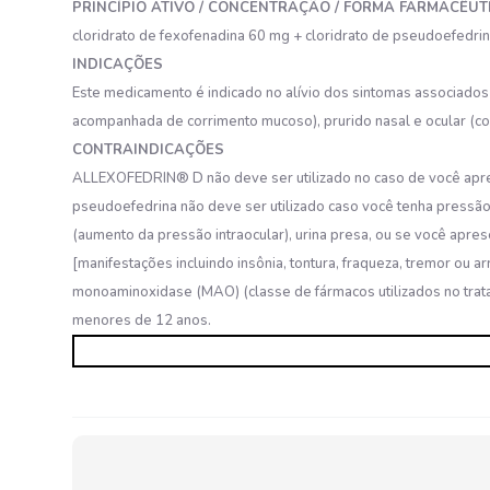
PRINCÍPIO ATIVO / CONCENTRAÇÃO / FORMA FARMACÊUT
cloridrato de fexofenadina 60 mg + cloridrato de pseudoefedr
INDICAÇÕES
Este medicamento é indicado no alívio dos sintomas associados 
acompanhada de corrimento mucoso), prurido nasal e ocular (coce
CONTRAINDICAÇÕES
ALLEXOFEDRIN® D não deve ser utilizado no caso de você apres
pseudoefedrina não deve ser utilizado caso você tenha pressão 
(aumento da pressão intraocular), urina presa, ou se você apr
[manifestações incluindo insônia, tontura, fraqueza, tremor ou a
monoaminoxidase (MAO) (classe de fármacos utilizados no trata
menores de 12 anos.