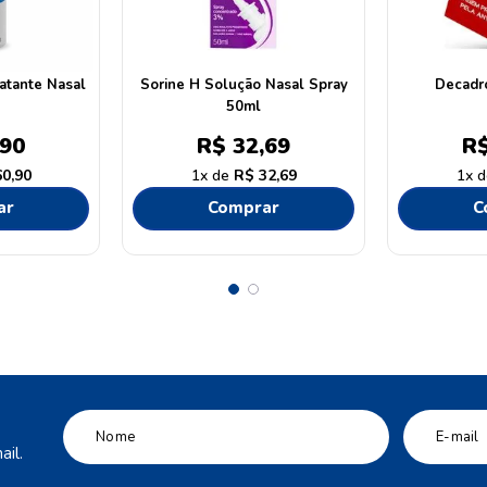
atante Nasal
Sorine H Solução Nasal Spray
Decadr
50ml
90
R$
32
,
69
R
60
,
90
1
R$
32
,
69
1
ar
Comprar
C
il.