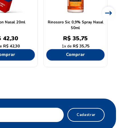
on Nasal 20ml
Rinosoro Sic 0,9% Spray Nasal
Lorat
50ml
Ps
Xaro
$
42
,
30
R$
35
,
75
R$
42
,
30
1
R$
35
,
75
omprar
Comprar
Cadastrar