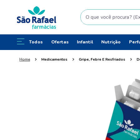
O que você procura? (Ex: fral
Todos
Ofertas
Infantil
Nutrição
Perf
Medicamentos
Gripe, Febre E Resfriados
D