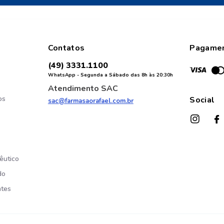
Contatos
Pagame
(49) 3331.1100
WhatsApp - Segunda a Sábado das 8h às 20:30h
Atendimento SAC
os
Social
sac@farmasaorafael.com.br
êutico
do
ntes