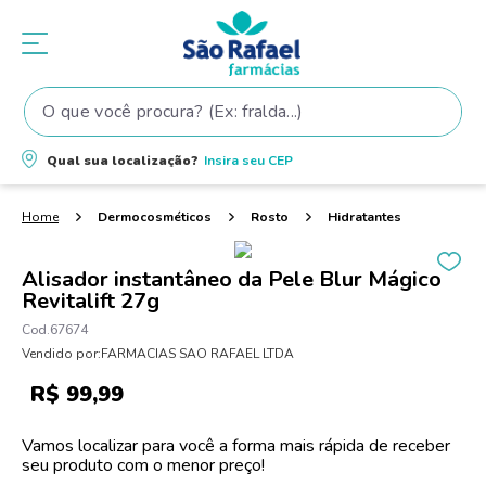
O que você procura? (Ex: fralda...)
Termos mais buscados
Qual sua localização?
Insira seu
CEP
1
º
fralda
2
º
shampoo
Dermocosméticos
Rosto
Hidratantes
3
º
fralda pampers
Alisador instantâneo da Pele Blur Mágico
4
º
teste gravidez
Revitalift 27g
5
º
oleo
67674
Vendido por:
FARMACIAS SAO RAFAEL LTDA
6
º
tintura cabelo
R$
99
,
99
7
º
elseve
8
º
dove
Vamos localizar para você a forma mais rápida de receber
seu produto com o menor preço!
9
º
proge