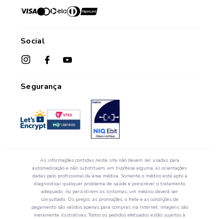
Credenciadas
sac@farmasaorafaelcom.br
Lista de Desejos
Crediário Web
Trabalhe Conosco
Das 08h às 17h45
Formas de Pagamento
Fale Conosco
de segunda a sexta-feira.*
Social
Política de Troca e Devolução
*Exceto feriados
Fale com o Farmacêutico
Seja um Franqueado
Perguntas Frequentes
Segurança
As informações contidas neste site não devem ser usadas para
automedicação e não substituem, em hipótese alguma, as orientações
dadas pelo profissional da área médica. Somente o médico está apto a
diagnosticar qualquer problema de saúde e prescrever o tratamento
adequado. Ao persistirem os sintomas, um médico deverá ser
consultado. Os preços, as promoções, o frete e as condições de
pagamento são válidos apenas para compras via Internet. Imagens são
meramente ilustrativas. Todos os pedidos efetuados estão sujeitos à