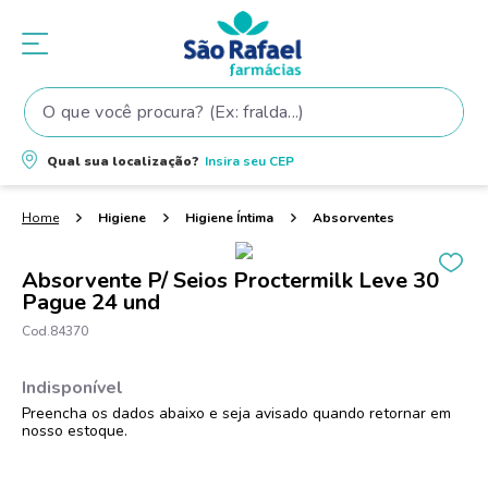
O que você procura? (Ex: fralda...)
Termos mais buscados
Qual sua localização?
Insira seu
CEP
1
º
fralda
2
º
shampoo
Higiene
Higiene Íntima
Absorventes
3
º
teste gravidez
Absorvente P/ Seios Proctermilk Leve 30
4
º
fralda pampers
Pague 24 und
5
º
tintura cabelo
84370
6
º
elseve
7
º
dove
8
º
proge
9
º
lenço umedecido