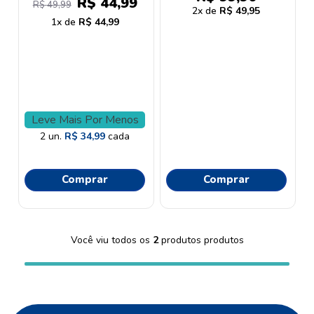
R$
44
,
99
9
º
esmalte
R$
49
,
99
2
R$
49
,
95
1
R$
44
,
99
10
º
dove
Leve Mais Por Menos
2
un.
R$
34
,
99
cada
Comprar
Comprar
Você viu todos os
2
produtos