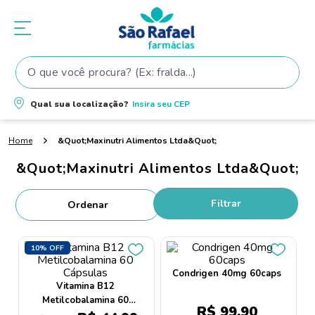
O que você procura? (Ex: fralda...)
Termos mais buscados
Qual sua localização?
Insira seu
CEP
1
º
fralda
&Quot;Maxinutri Alimentos Ltda&Quot;
2
º
shampoo
&Quot;Maxinutri Alimentos Ltda&Quot;
3
º
teste gravidez
4
º
lenço umedecido
Filtrar
5
º
tintura cabelo
6
º
elseve
10%
OFF
7
º
fralda pampers
Condrigen 40mg 60caps
Vitamina B12
8
º
proge
Metilcobalamina 60
R$
99
,
90
Cápsulas