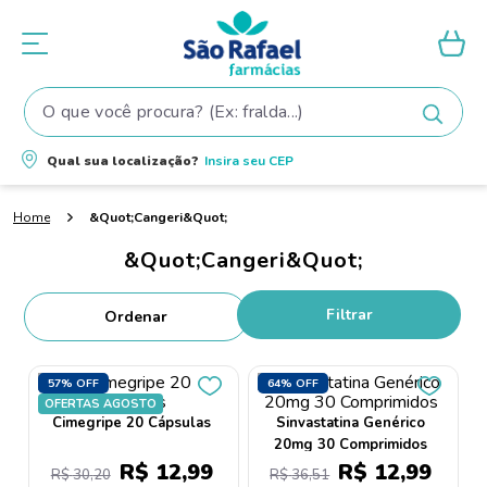
O que você procura? (Ex: fralda...)
Termos mais buscados
Qual sua localização?
Insira seu
CEP
1
º
fralda
&Quot;Cangeri&Quot;
2
º
shampoo
&Quot;Cangeri&Quot;
3
º
teste gravidez
4
º
fralda pampers
Filtrar
5
º
tintura cabelo
6
º
elseve
57%
OFF
64%
OFF
OFERTAS AGOSTO
7
º
dove
Cimegripe 20 Cápsulas
Sinvastatina Genérico
20mg 30 Comprimidos
8
º
proge
R$
12
,
99
R$
12
,
99
R$
30
,
20
R$
36
,
51