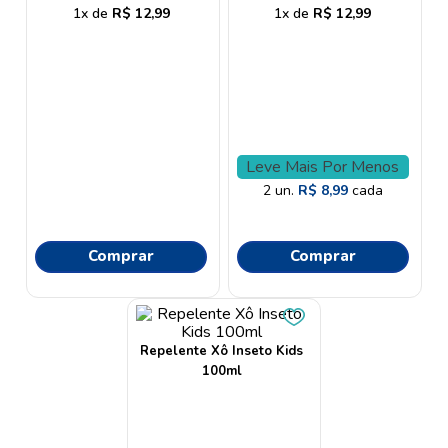
9
º
lenço umedecido
1
R$
12
,
99
1
R$
12
,
99
10
º
oleo
Leve Mais Por Menos
2
un.
R$
8
,
99
cada
Comprar
Comprar
Repelente Xô Inseto Kids
100ml