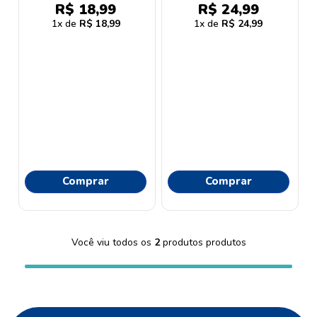
9
º
esmalte
R$
18
,
99
R$
24
,
99
1
R$
18
,
99
1
R$
24
,
99
10
º
dove
Comprar
Comprar
Você viu todos os
2
produtos