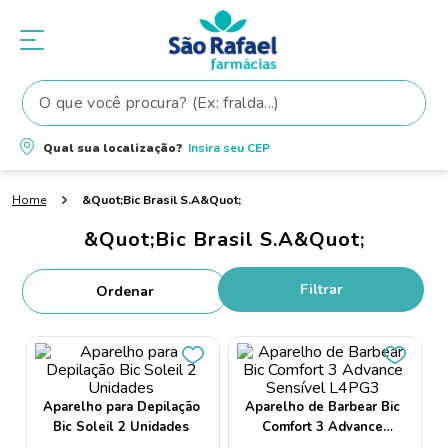
O que você procura? (Ex: fralda...)
Termos mais buscados
Qual sua localização?
Insira seu
CEP
1
º
fralda
&Quot;Bic Brasil S.A&Quot;
2
º
shampoo
&Quot;Bic Brasil S.A&Quot;
3
º
teste gravidez
4
º
lenço umedecido
Filtrar
5
º
tintura cabelo
6
º
elseve
7
º
fralda pampers
Aparelho para Depilação
Aparelho de Barbear Bic
8
º
proge
Bic Soleil 2 Unidades
Comfort 3 Advance
Sensível L4PG3