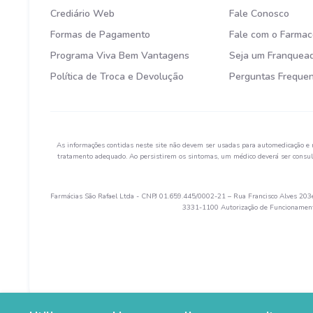
Crediário Web
Fale Conosco
Formas de Pagamento
Fale com o Farmac
Programa Viva Bem Vantagens
Seja um Franquea
Política de Troca e Devolução
Perguntas Freque
As informações contidas neste site não devem ser usadas para automedicação e 
tratamento adequado. Ao persistirem os sintomas, um médico deverá ser consult
Farmácias São Rafael Ltda - CNPJ 01.659.445/0002-21 – Rua Francisco Alves 203e 
3331-1100 Autorização de Funcionamento