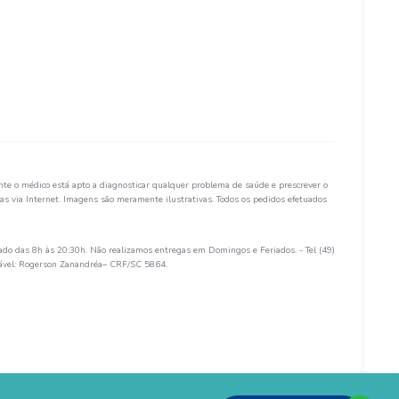
te o médico está apto a diagnosticar qualquer problema de saúde e prescrever o
s via Internet. Imagens são meramente ilustrativas. Todos os pedidos efetuados
ado das 8h às 20:30h. Não realizamos entregas em Domingos e Feriados. - Tel (49)
sável: Rogerson Zanandréa– CRF/SC 5864.