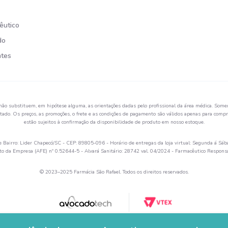
êutico
do
ntes
não substituem, em hipótese alguma, as orientações dadas pelo profissional da área médica. Somen
ado. Os preços, as promoções, o frete e as condições de pagamento são válidos apenas para compra
estão sujeitos à confirmação da disponibilidade de produto em nosso estoque.
Bairro: Lider Chapecó/SC - CEP: 89805-096 - Horário de entregas da loja virtual: Segunda á Sáb
 da Empresa (AFE) nº 0.52644-5 - Alvará Sanitário: 28742 val. 04/2024 - Farmacêutico Respon
© 2023–2025 Farmácia São Rafael. Todos os direitos reservados.