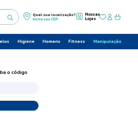
Nossas
Qual sua localização?
Lojas
Insira seu
CEP
uscados
elos
Higiene
Homens
Fitness
Manipulação
ido