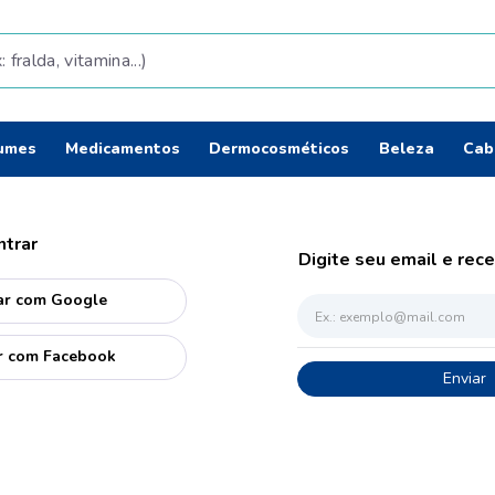
da, vitamina...)
Termos mais b
umes
Medicamentos
Dermocosméticos
Beleza
Cab
fralda
1
º
shampoo
2
º
teste gravidez
3
º
lenço umedec
4
º
ar com
Google
tintura cabelo
5
º
elseve
6
º
r com
Facebook
Enviar
proge
7
º
dove
8
º
esmalte
9
º