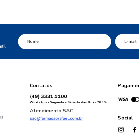
protetor solar
10
º
il.
Contatos
Pagame
(49) 3331.1100
WhatsApp - Segunda a Sábado das 8h às 20:30h
Atendimento SAC
os
Social
sac@farmasaorafael.com.br