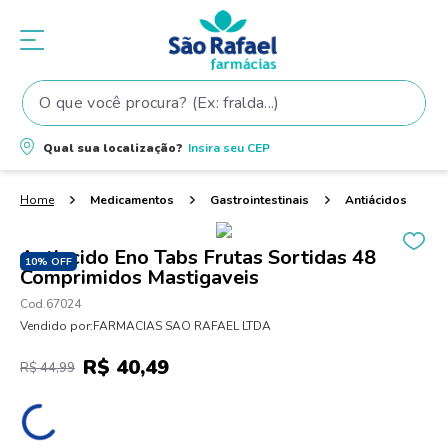
O que você procura? (Ex: fralda...)
Termos mais buscados
Qual sua localização?
Insira seu
CEP
1
º
fralda
2
º
shampoo
Medicamentos
Gastrointestinais
Antiácidos
3
º
fralda pampers
Antiacido Eno Tabs Frutas Sortidas 48
4
º
teste gravidez
10%
OFF
Comprimidos Mastigaveis
5
º
elseve
67024
Vendido por:
FARMACIAS SAO RAFAEL LTDA
6
º
dove
R$
40
,
49
7
º
protetor solar
R$
44
,
99
8
º
proge
9
º
mamadeira