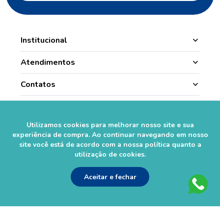
Institucional
Manipulação
Atendimentos
Quem Somos
Nossas Lojas
Contatos
Segurança
Minha Conta
(49) 3331.1100
Convênios
Pagamentos
Histórico de Pedidos
Para todo o Brasil (whatsapp)
Credenciadas
Utilizamos cookies para melhorar nosso site e sua
sac@farmasaorafaelcom.br
Lista de Desejos
experiência de compra. Ao continuar navegando em nosso
Crediário Web
Trabalhe Conosco
site você está de acordo com a nossa política quanto a
Das 08h às 17h45
Formas de Pagamento
utilização de cookies.
Fale Conosco
de segunda a sexta-feira.*
Social
Política de Troca e Devolução
*Exceto feriados
Fale com o Farmacêutico
Aceitar e fechar
Seja um Franqueado
Perguntas Frequentes
Segurança